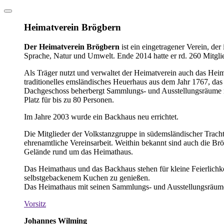
Heimatverein Brögbern
Der Heimatverein Brögbern
ist ein eingetragener Verein, de
Sprache, Natur und Umwelt. Ende 2014 hatte er rd. 260 Mitglie
Als Träger nutzt und verwaltet der Heimatverein auch das Hei
traditionelles emsländisches Heuerhaus aus dem Jahr 1767, da
Dachgeschoss beherbergt Sammlungs- und Ausstellungsräume mit
Platz für bis zu 80 Personen.
Im Jahre 2003 wurde ein Backhaus neu errichtet.
Die Mitglieder der Volkstanzgruppe in südemsländischer Tracht a
ehrenamtliche Vereinsarbeit. Weithin bekannt sind auch die B
Gelände rund um das Heimathaus.
Das Heimathaus und das Backhaus stehen für kleine Feierlichk
selbstgebackenem Kuchen zu genießen.
Das Heimathaus mit seinen Sammlungs- und Ausstellungsräume
Vorsitz
Johannes Wilming