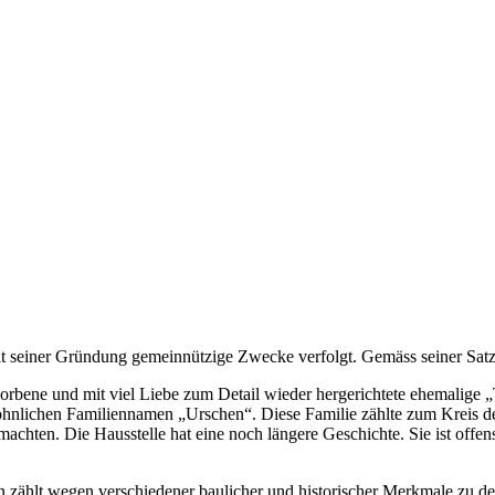
seit seiner Gründung gemeinnützige Zwecke verfolgt. Gemäss seiner Sat
bene und mit viel Liebe zum Detail wieder hergerichtete ehemalige „
lichen Familiennamen „Urschen“. Diese Familie zählte zum Kreis der
machten. Die Hausstelle hat eine noch längere Geschichte. Sie ist off
zählt wegen verschiedener baulicher und historischer Merkmale zu de