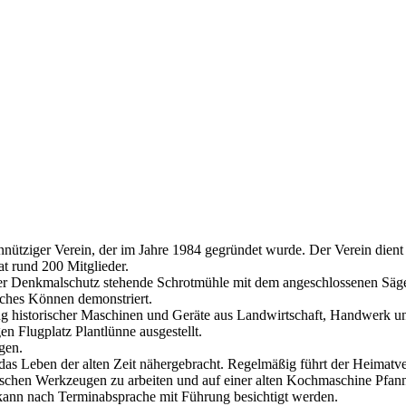
innütziger Verein, der im Jahre 1984 gegründet wurde. Der Verein dient 
 rund 200 Mitglieder.
nter Denkmalschutz stehende Schrotmühle mit dem angeschlossenen Sägega
ches Können demonstriert.
ng historischer Maschinen und Geräte aus Landwirtschaft, Handwerk un
n Flugplatz Plantlünne ausgestellt.
gen.
 das Leben der alten Zeit nähergebracht. Regelmäßig führt der Heimat
rischen Werkzeugen zu arbeiten und auf einer alten Kochmaschine Pfa
kann nach Terminabsprache mit Führung besichtigt werden.