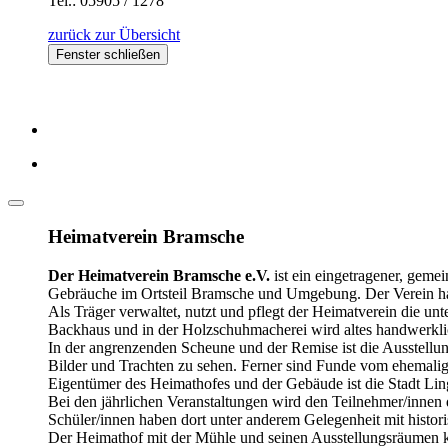
Tel.: 05905 / 1278
zurück zur Übersicht
Fenster schließen
Heimatverein Bramsche
Der Heimatverein Bramsche e.V.
ist ein eingetragener, geme
Gebräuche im Ortsteil Bramsche und Umgebung. Der Verein hat
Als Träger verwaltet, nutzt und pflegt der Heimatverein die u
Backhaus und in der Holzschuhmacherei wird altes handwerkli
In der angrenzenden Scheune und der Remise ist die Ausstellu
Bilder und Trachten zu sehen. Ferner sind Funde vom ehemalige
Eigentümer des Heimathofes und der Gebäude ist die Stadt Lin
Bei den jährlichen Veranstaltungen wird den Teilnehmer/innen
Schüler/innen haben dort unter anderem Gelegenheit mit histo
Der Heimathof mit der Mühle und seinen Ausstellungsräumen 