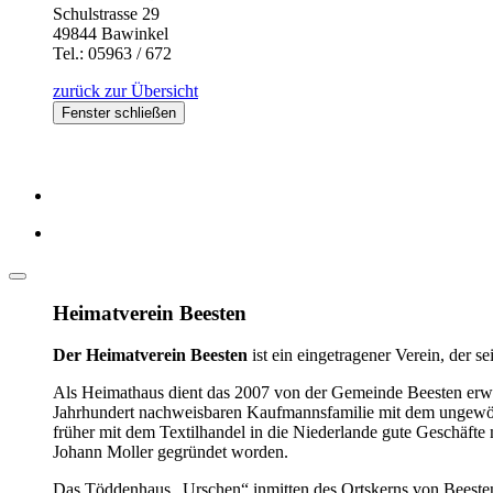
Schulstrasse 29
49844 Bawinkel
Tel.: 05963 / 672
zurück zur Übersicht
Fenster schließen
Heimatverein Beesten
Der Heimatverein Beesten
ist ein eingetragener Verein, der 
Als Heimathaus dient das 2007 von der Gemeinde Beesten erwor
Jahrhundert nachweisbaren Kaufmannsfamilie mit dem ungewöhn
früher mit dem Textilhandel in die Niederlande gute Geschäfte 
Johann Moller gegründet worden.
Das Töddenhaus „Urschen“ inmitten des Ortskerns von Beesten 