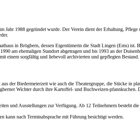
r im Jahr 1988 gegründet wurde. Der Verein dient der Erhaltung, Pfle
der.
mathaus in Brögbern, dessen Eigentümerin die Stadt Lingen (Ems) ist.
s 1990 am ehemaligen Standort abgetragen und bis 1993 an der Duisen
 einem sorgfältig und liebevoll archivierten und gepflegten Bestand.
us der Biedermeierzeit wie auch die Theatergruppe, die Stücke in plattd
rögberner Wichter durch ihre Kartoffel- und Buchweizen-pfannkuchen. D
eiten und Ausstellungen zur Verfügung. Ab 12 Teilnehmern besteht di
n kann nach Terminabsprache mit Führung besichtigt werden.